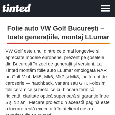
Folie auto VW Golf București –
toate generațiile, montaj LLumar
VW Golf este unul dintre cele mai longevive și
apreciate modele europene, prezent pe șoselele
din București în zeci de generații și versiuni. La
Tinted montăm folie auto LLumar omologată RAR
pe Golf Mk4, Mk5, Mk6, Mk7 și Mk8, indiferent de
caroserie — hatchback, variant sau GTI. Folosim
folii ceramice și metalice cu blocare termică
ridicată, claritate optică superioară și garanție între
5 și 12 ani. Fiecare proiect din această pagină este
o lucrare reală executată în atelierul nostru