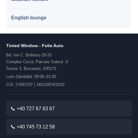
English lounge
Tinted Window - Folie Auto
Bd. Ion C. Brătianu 29-33
Complex Cocor, Parcare Subsol -3
Sector 3, București, 030173
Luni–Sâmbătă: 09:00–21:00
CUI: 27697237 | J40/10974/2010
📞 +40 727 67 63 67
📞 +40 745 73 12 58