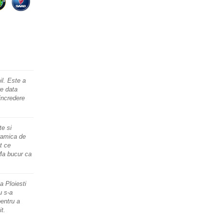
il. Este a
re data
incredere
e si
ramica de
t ce
Ma bucur ca
a Ploiesti
u s-a
entru a
it.