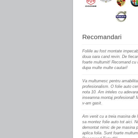
Recomandari
Foliile au fost montate impecab
doua oara cand revin. De fieca
foarte multumit! Recomand cu 
dupa multe multe cautari!
Va multumesc pentru amabilitat
profesionalism. O
folie
auto ce
nota 10. Am inteles cu adevara
inseamna montaj profesional! 
v-am gasit.
Am venit cu a treia
masina
de l
sa montez folie auto tot aici. N
demontat nimic de pe masina p
aplica folia. Sunt foarte multum