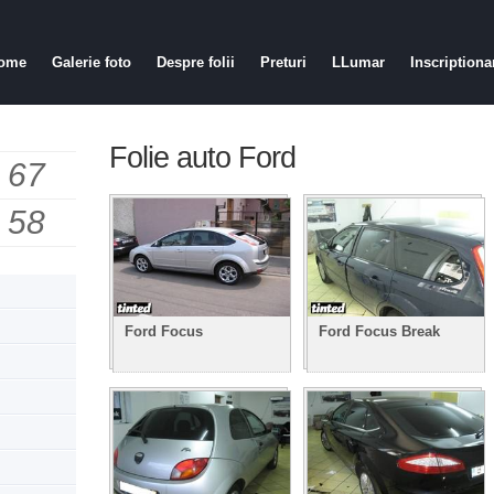
ome
Galerie foto
Despre folii
Preturi
LLumar
Inscriptiona
Folie auto Ford
 67
 58
Ford Focus
Ford Focus Break