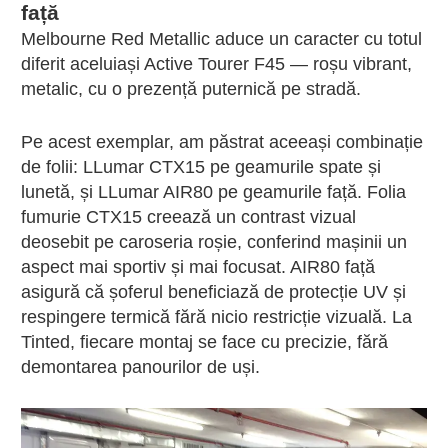
față
Melbourne Red Metallic aduce un caracter cu totul
diferit aceluiași Active Tourer F45 — roșu vibrant,
metalic, cu o prezență puternică pe stradă.
Pe acest exemplar, am păstrat aceeași combinație
de folii: LLumar CTX15 pe geamurile spate și
lunetă, și LLumar AIR80 pe geamurile față. Folia
fumurie CTX15 creează un contrast vizual
deosebit pe caroseria roșie, conferind mașinii un
aspect mai sportiv și mai focusat. AIR80 față
asigură că șoferul beneficiază de protecție UV și
respingere termică fără nicio restricție vizuală. La
Tinted, fiecare montaj se face cu precizie, fără
demontarea panourilor de uși.