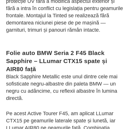
protecție UV fără a modifica aspectul exterior și
fără a intra în conflict cu legislația pentru geamurile
frontale. Montajul la Tinted se realizează fără
demontarea niciunei piese de pe mașină —
garnituri, trimuri și panouri rămân intacte.
Folie auto BMW Seria 2 F45 Black
Sapphire – LLumar CTX15 spate și
AIR80 față
Black Sapphire Metallic este unul dintre cele mai
sofisticate negru-albastre din paleta BMW — un
negru cu adâncime, cu reflexii albastre în lumina
directă.
Pe acest Active Tourer F45, am aplicat LLumar
CTX15 pe geamurile laterale spate și lunetă, iar
LLumar AIR80 pe geamurile față. Combinația