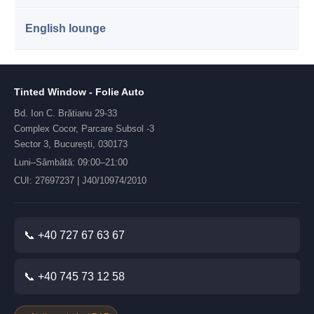
English lounge
Tinted Window - Folie Auto
Bd. Ion C. Brătianu 29-33
Complex Cocor, Parcare Subsol -3
Sector 3, București, 030173
Luni–Sâmbătă: 09:00–21:00
CUI: 27697237 | J40/10974/2010
📞 +40 727 67 63 67
📞 +40 745 73 12 58