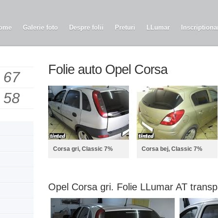
ome
Galerie foto
Despre folii
Preturi
LLumar
Inscriptiona
Folie auto Opel Corsa
 67
 58
Corsa gri, Classic 7%
Corsa bej, Classic 7%
Opel Corsa gri. Folie LLumar AT trans