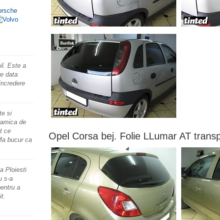
il. Este a
re data
incredere
e si
ramica de
t ce
Opel Corsa bej. Folie LLumar AT trans
Ma bucur ca
a Ploiesti
u s-a
entru a
it.