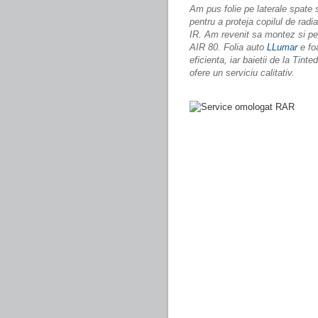
Am pus folie pe laterale spate s
pentru a proteja copilul de radia
IR. Am revenit sa montez si pe
AIR 80. Folia auto
LLumar
e fo
eficienta, iar baietii de la
Tinted
ofere un
serviciu
calitativ
.