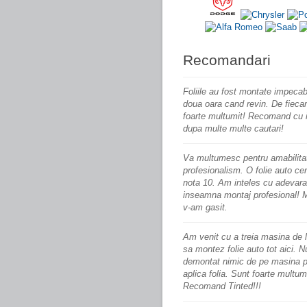
Recomandari
Foliile au fost montate impecab
doua oara cand revin. De fieca
foarte multumit! Recomand cu 
dupa multe multe cautari!
Va multumesc pentru amabilitat
profesionalism. O
folie
auto ce
nota 10. Am inteles cu adevara
inseamna montaj profesional! 
v-am gasit.
Am venit cu a treia
masina
de l
sa montez folie auto tot aici. N
demontat nimic de pe masina p
aplica folia. Sunt foarte multum
Recomand
Tinted
!!!