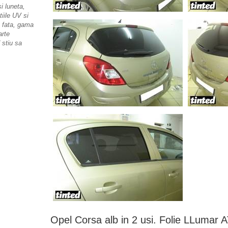
i luneta,
tiile
UV
si
 fata, gama
arte
stiu sa
Opel Corsa alb in 2 usi. Folie LLumar 